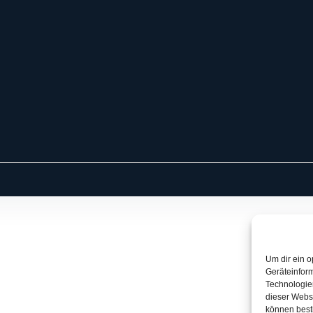
Um dir ein o
Geräteinfor
Technologien
dieser Websi
können best