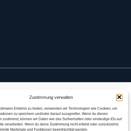
Zustimmung verwalten
ptimales Erlebnis zu bieten, verwenden wir Technologien wie Cookies, um
mationen zu speichern und/oder darauf zuzugreifen. Wenn du diesen
 zustimmst, können wir Daten wie das Surfverhalten oder eindeutige IDs auf
te verarbeiten. Wenn du deine Zustimmung nicht erteilst oder zurückziehst,
immte Merkmale und Funktionen beeinträchtigt werden.