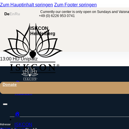
Zum Hauptinhalt springen
Zum Footer springen
Currently our center is only open on Sundays and Vaisna
De
En
Ru
+49 (0) 6226 953 0741
ISKCON
Heildelberg
13:00 HD Uniplatz
Home
Donate
ISKCON
Tradition
Home
ISKCON
Adresse
ISKCON