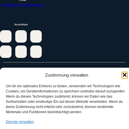
E-Mail
info@iskcon-heidelberg.de
Social Media
ISKCON
Zustimmung verwalten
Srila Prabhupada
Die sieben Ziele der
Um dir ein optimales Erlebnis zu bieten, verwenden wir Technologien wie
ISKCON
Cookies, um Geräteinformationen zu speichern und/oder darauf zuzugreifen.
Wenn du diesen Technologien zustimmst, können wir Daten wie das
Philosophie
Surfverhalten oder eindeutige IDs auf dieser Website verarbeiten. Wenn du
Bhakti-Yoga
deine Zustimmung nicht erteilst oder zurückziehst, können bestimmte
Karma und
Merkmale und Funktionen beeinträchtigt werden.
Reinkarnation
Bhagavad-Gita
Die Seele
Dienste verwalten