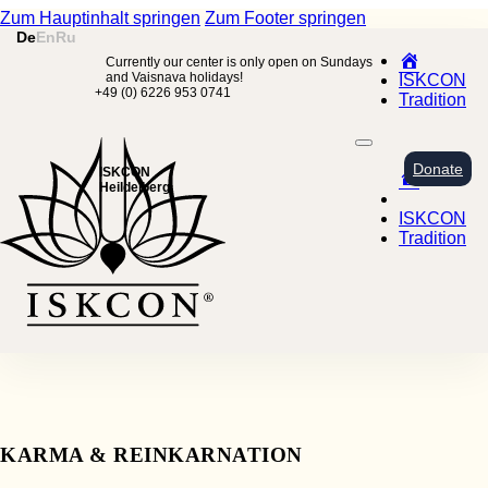
Zum Hauptinhalt springen
Zum Footer springen
De
En
Ru
Home
Currently our center is only open on Sundays
and Vaisnava holidays!
ISKCON
+49 (0) 6226 953 0741
Tradition
Donate
Home
ISKCON
Heildelberg
ISKCON
Tradition
KARMA & REINKARNATION